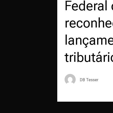
Federal 
reconhe
lançame
tributári
DB Tesser