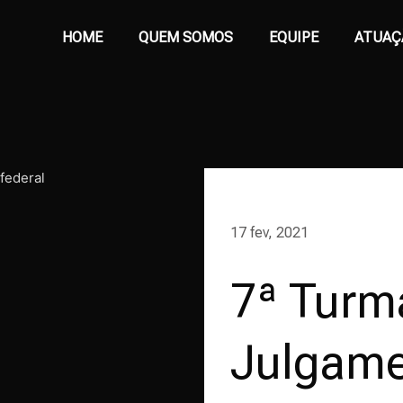
HOME
QUEM SOMOS
EQUIPE
ATUAÇ
17 fev, 2021
7ª Turm
Julgame