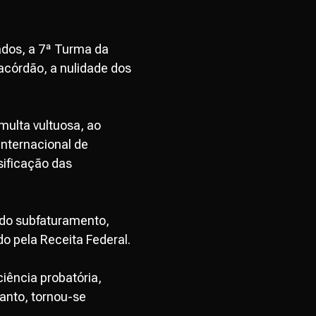
ados, a 7ª Turma da
acórdão, a nulidade dos
multa vultuosa, ao
internacional de
sificação das
 do subfaturamento,
o pela Receita Federal.
iência probatória,
tanto, tornou-se