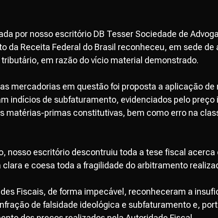
nada por nosso escritório DB Tesser Sociedade de Advog
o da Receita Federal do Brasil reconheceu, em sede de 
tributário, em razão do vício material demonstrado.
as mercadorias em questão foi proposta a aplicação de 
m indícios de subfaturamento, evidenciados pelo preço 
s matérias-primas constitutivas, bem como erro na clas
nosso escritório descontruiu toda a tese fiscal acerca
lara e coesa toda a fragilidade do arbitramento realizad
des Fiscais, de forma impecável, reconheceram a insufic
infração de falsidade ideológica e subfaturamento e, por
mento dos preços realizados pela Autoridade Fiscal.