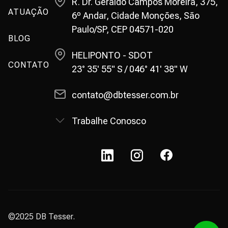
R. Dr. Geraldo Campos Moreira, 375,
ATUAÇÃO
6º Andar, Cidade Monções, São
Paulo/SP, CEP 04571-020
BLOG
HELIPONTO - SDOT
CONTATO
23° 35' 55" S / 046° 41' 38" W
contato@dbtesser.com.br
Trabalhe Conosco
©2025 DB Tesser.