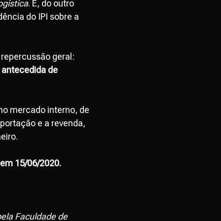
ogística
. E, do outro
dência do IPI sobre a
e repercussão geral:
é antecedida de
 no mercado interno, de
mportação e a revenda,
eiro.
r em 15/06/2020.
ela Faculdade de