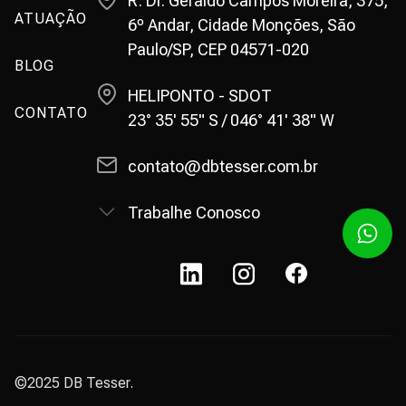
R. Dr. Geraldo Campos Moreira, 375,
ATUAÇÃO
6º Andar, Cidade Monções, São
Paulo/SP, CEP 04571-020
BLOG
HELIPONTO - SDOT
CONTATO
23° 35' 55" S / 046° 41' 38" W
contato@dbtesser.com.br
Trabalhe Conosco
©2025 DB Tesser.