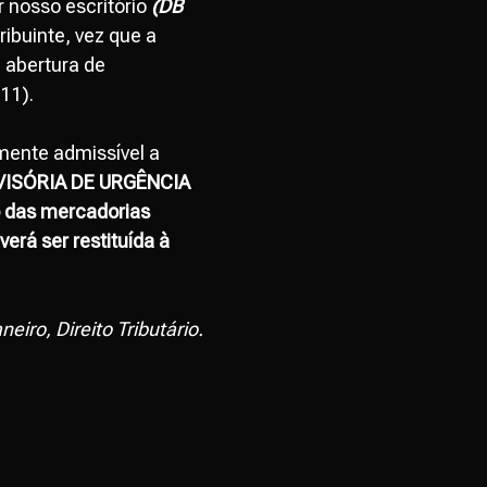
r nosso escritório
(DB
ribuinte, vez que a
e abertura de
11).
mente admissível a
VISÓRIA DE URGÊNCIA
 das mercadorias
verá ser restituída à
iro, Direito Tributário.