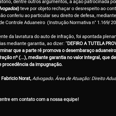
sfatório, dentre outros argumentos, a ação patrocinada po
dvogados
)
teve por objeto rechaçar o desrespeito ao cont
ão conferiu ao particular seu direito de defesa, mediant
e Controle Aduaneiro (Instrução Normativa n° 1.169/ 20
te da lavratura do auto de infração, foi apontada plena
as mediante garantia, ao dizer: “
DEFIRO A TUTELA PRO
minar que a parte ré promova o desembaraço aduaneiro
ração nº (…), mediante garantia no valor integral, que de
e procedência da impugnação.
r
Fabricio Norat,
Advogado. Área de Atuação: Direito Aduane
entre em contato com a nossa equipe!