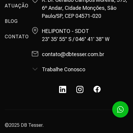
ATUAÇÃO
6º Andar, Cidade Monções, São
Paulo/SP, CEP 04571-020
BLOG
HELIPONTO - SDOT
CONTATO
23° 35' 55" S / 046° 41' 38" W
contato@dbtesser.com.br
Trabalhe Conosco
©2025 DB Tesser.