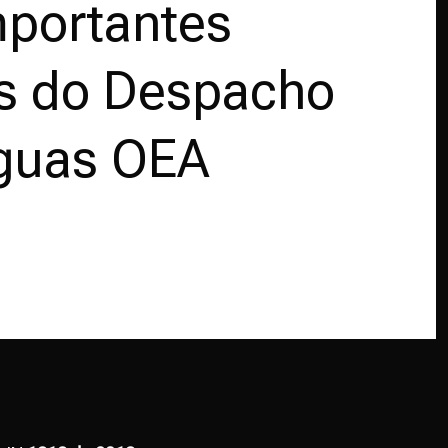
mportantes
s do Despacho
guas OEA