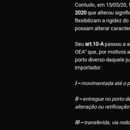
Contudo, em 15/05/20, fo
2020
que alterou signif
flexibilizam a rigidez 
possam alterar caracter
Seu
art.10-A
passou a a
OEA” que, por motivos a
porto diverso daquele ju
importador:
I –
movimentada até o por
II –
entregue no porto de
alteração ou retificação
III –
transferida, via rod