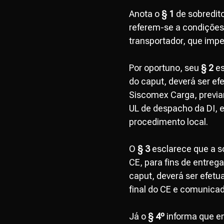
Anota o
§ 1
de sobredit
referem-se a condições 
transportador, que imp
Por oportuno, seu
§ 2
es
do caput, deverá ser e
Siscomex Carga, previa
UL de despacho da DI, 
procedimento local.
O
§ 3
esclarece que a so
CE, para fins de entreg
caput, deverá ser efet
final do CE e comunicad
Já o
§ 4º
informa que en