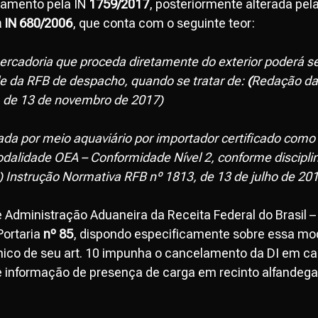
enamento pela IN
1759/2017
, posteriormente alterada pel
a IN 680/2006
, que conta com o seguinte teor:
mercadoria que proceda diretamente do exterior poderá se
e da RFB de despacho, quando se tratar de:
(
Redação dad
 de 13 de novembro de 2017)
da por meio aquaviário por importador certificado com
odalidade OEA – Conformidade Nível 2, conforme discipl
 Instrução Normativa RFB nº 1813, de 13 de julho de 201
 Administração Aduaneira da Receita Federal do Brasil
Portaria
nº 85
, dispondo especificamente sobre essa mo
nico de seu art. 10 impunha o cancelamento da DI em c
e informação de presença de carga em recinto alfandega