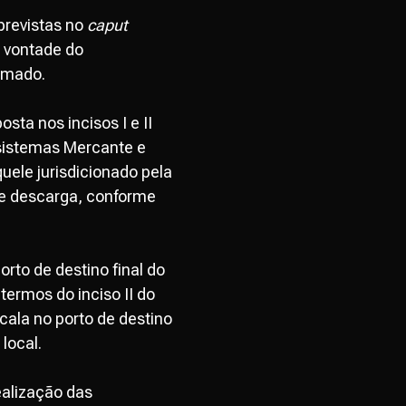
previstas no
caput
à vontade do
amado.
sta nos incisos I e II
 sistemas Mercante e
ele jurisdicionado pela
de descarga, conforme
rto de destino final do
termos do inciso II do
ala no porto de destino
local.
ealização das