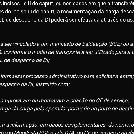
 incisos I e II do caput, ou nos casos em que a transferê
mos do inciso III do caput, a movimentação da carga des
 UL de despacho da DI poderá ser efetivada através do us
rá ser vinculado a um manifesto de baldeação (BCE) ou 
, conforme o modal de transporte a ser utilizado para a 
L de despacho da DI;
ormalizar processo administrativo para solicitar a entre
espacho da DI, instruído com:
omprovaram ou motivaram a criação do CE de serviço;
arga da carga pelo operador portuário no porto de destin
, com a informação, em dados complementares, do número
ro do Manifesto BCE ou da DTA, do CE de serviço e da d