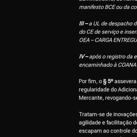
manifesto BCE ou da co
III –
a UL de despacho da
do CE de serviço e inse
OEA – CARGA ENTREGU
IV –
após o registro da e
encaminhado à COANA pa
Por fim, o
§ 5º
assevera 
regularidade do Adicio
Mercante, revogando-se 
Tratam-se de inovações
agilidade e facilitaçã
escapam ao controle do