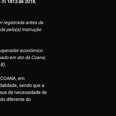
a IN
1813 de 2018
,
r registrada antes da
a pelo(a) Instrução
o operador econômico
inado em ato da Coana;
8).
 – COANA, em
dalidade, sendo que a
asos de necessidade de
do diferente do