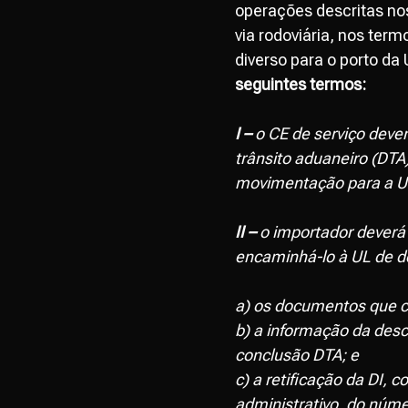
operações descritas nos
via rodoviária, nos ter
diverso para o porto da
seguintes termos:
I –
o CE de serviço deve
trânsito aduaneiro (DTA)
movimentação para a U
II –
o importador deverá f
encaminhá-lo à UL de d
a) os documentos que c
b) a informação da desc
conclusão DTA; e
c) a retificação da DI
administrativo, do núme