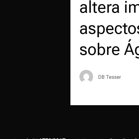
altera i
aspecto
sobre Á
DB Tesser