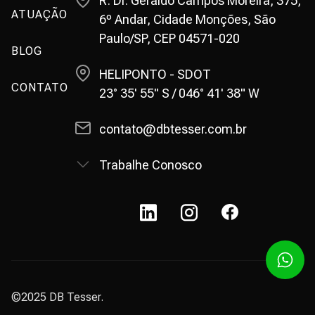
R. Dr. Geraldo Campos Moreira, 375,
ATUAÇÃO
6º Andar, Cidade Monções, São
Paulo/SP, CEP 04571-020
BLOG
HELIPONTO - SDOT
CONTATO
23° 35' 55" S / 046° 41' 38" W
contato@dbtesser.com.br
Trabalhe Conosco
©2025 DB Tesser.