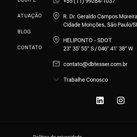
+55 (11) 99284-1037
ATUAÇÃO
R. Dr. Geraldo Campos Moreira
Cidade Monções, São Paulo/S
BLOG
HELIPONTO - SDOT
CONTATO
23° 35' 55" S / 046° 41' 38" W
contato@dbtesser.com.br
Trabalhe Conosco