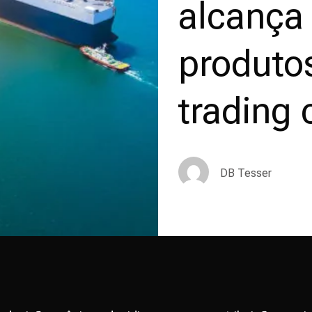
alcança
produto
trading
DB Tesser